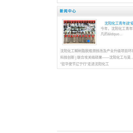
新闻中心
国化工获准实施联合重...
沈阳化工青年战“
经国务院批准，中国中化集团
今年，沈阳化工青年
.
凡的&ldquo...
沈阳化工糊树脂脱瓶颈技改及产业升级项目环境影
科技创新 | 联合攻关结硕果——沈阳化工与昊..
“驻华使节辽宁行”走进沈阳化工