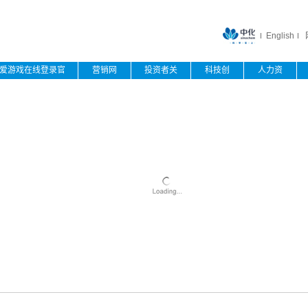
English
爱游戏在线登录官
营销网
投资者关
科技创
人力资
网
络
系
新
源