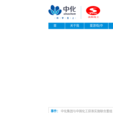
首
关于我
爱游戏(中
页
们
国)
事件：
中化集团与中国化工获准实施联合重组