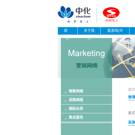
首
关于我
爱游戏(中
页
们
国)
首
销售网络
销
采购网络
国际业务
盖
售后服务
采