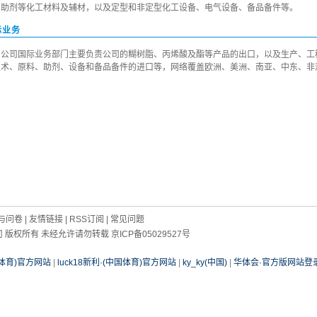
和助剂等化工材料及辅材，以及定型和非定型化工设备、电气设备、备品备件等。
际业务
公司国际业务部门主要负责公司的糊树脂、丙烯酸及酯等产品的出口，以及生产、工
技术、原料、助剂、设备和备品备件的进口等，网络覆盖欧洲、美洲、南亚、中东、非
与问卷
|
友情链接
|
RSS订阅
|
常见问题
 版权所有 未经允许请勿转载
京ICP备05029527号
中国体育)官方网站
|
luck18新利·(中国体育)官方网站
|
ky_ky(中国)
|
华体会·官方版网站登录