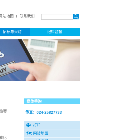
网站地图
联系我们
招标与采购
纪检监督
媒体垂询
络覆
传真：024-25827733
打印
网站地图
催化