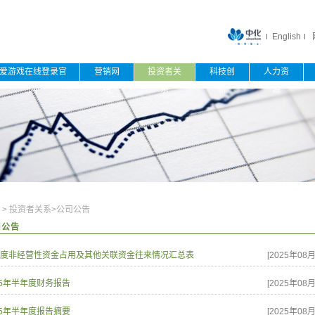
English
爱游戏在线登录官
营销网
投资者关
科技创
人力资
网
络
系
新
源
页
>
投资者关系
>
公司公告
司公告
度非经营性资金占用及其他关联资金往来情况汇总表
[2025年08月
25年半年度财务报告
[2025年08月
25年半年度报告摘要
[2025年08月