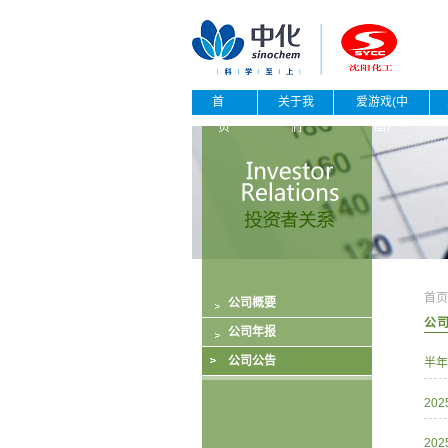
首
关于我
爱游戏(中
页
们
国)
首
公司概要
公
公司年报
公司公告
半年
20
20