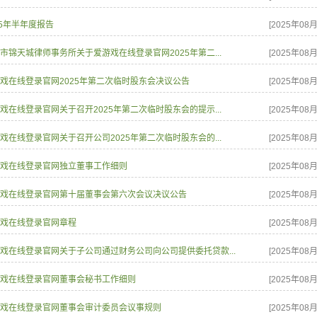
25年半年度报告
[2025年08月
市锦天城律师事务所关于爱游戏在线登录官网2025年第二...
[2025年08月
戏在线登录官网2025年第二次临时股东会决议公告
[2025年08月
戏在线登录官网关于召开2025年第二次临时股东会的提示...
[2025年08月
戏在线登录官网关于召开公司2025年第二次临时股东会的...
[2025年08月
戏在线登录官网独立董事工作细则
[2025年08月
戏在线登录官网第十届董事会第六次会议决议公告
[2025年08月
戏在线登录官网章程
[2025年08月
戏在线登录官网关于子公司通过财务公司向公司提供委托贷款...
[2025年08月
戏在线登录官网董事会秘书工作细则
[2025年08月
戏在线登录官网董事会审计委员会议事规则
[2025年08月