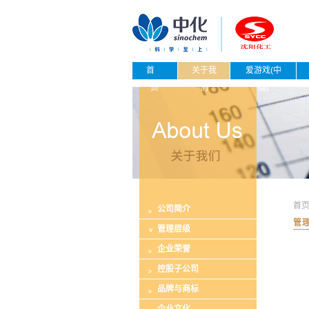
首
关于我
爱游戏(中
页
们
国)
首
公司简介
管
管理层级
企业荣誉
控股子公司
品牌与商标