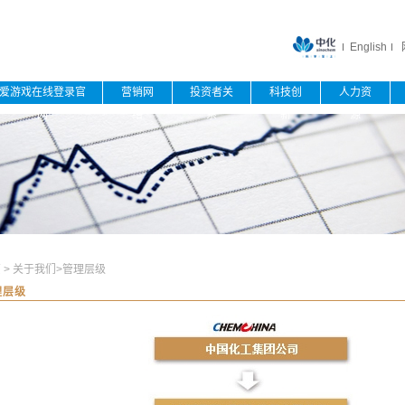
English
爱游戏在线登录官
营销网
投资者关
科技创
人力资
网
络
系
新
源
页
>
关于我们
>
管理层级
理层级